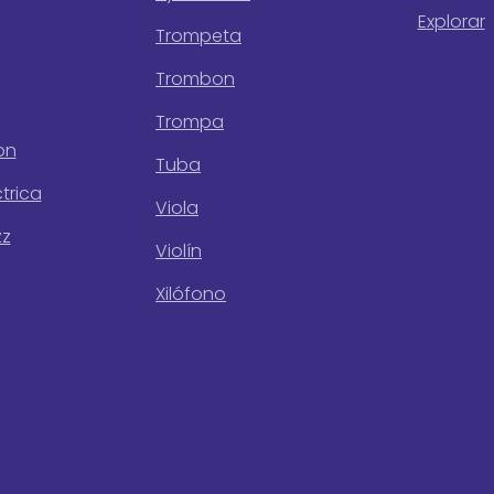
Explorar
Trompeta
Trombon
Trompa
on
Tuba
ctrica
Viola
zz
Violín
Xilófono