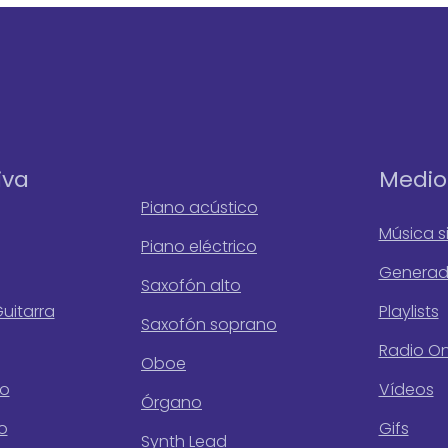
iva
Medio
Piano acústico
Música s
Piano eléctrico
Generada
Saxofón alto
uitarra
Playlists
Saxofón soprano
Radio On
Oboe
co
Vídeos
Órgano
co
Gifs
Synth Lead