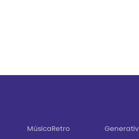
MúsicaRetro
Generati