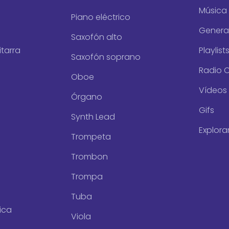
Música 
Piano eléctrico
Genera
Saxofón alto
tarra
Playlist
Saxofón soprano
Radio O
Oboe
Vídeos
Órgano
Gifs
Synth Lead
Explora
Trompeta
Trombon
Trompa
Tuba
rica
Viola