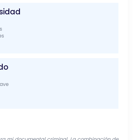
nsidad
s
es
ado
uave
 para mi documental criminal. La combinación de