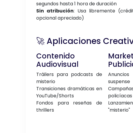
segundos hasta 1 hora de duración
Sin atribución
: Usa libremente (crédi
opcional apreciado)
🚀 Aplicaciones Creati
Contenido
Mark
Audiovisual
Public
Tráilers para podcasts de
Anuncio
misterio
suspense
Transiciones dramáticas en
Campaña
YouTube/Shorts
policíacas
Fondos para reseñas de
Lanzamien
thrillers
"misterio"