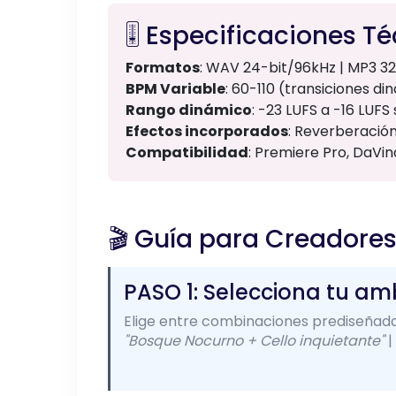
🎚️ Especificaciones T
Formatos
: WAV 24-bit/96kHz | MP3 3
BPM Variable
: 60-110 (transiciones d
Rango dinámico
: -23 LUFS a -16 LUFS
Efectos incorporados
: Reverberació
Compatibilidad
: Premiere Pro, DaVin
🎬 Guía para Creadore
PASO 1: Selecciona tu am
Elige entre combinaciones prediseñada
"Bosque Nocurno + Cello inquietante"
|