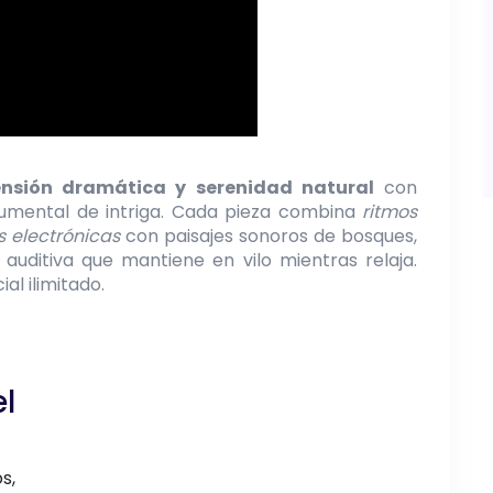
tensión dramática y serenidad natural
con
rumental de intriga. Cada pieza combina
ritmos
s electrónicas
con paisajes sonoros de bosques,
 auditiva que mantiene en vilo mientras relaja.
l ilimitado.
l
s,