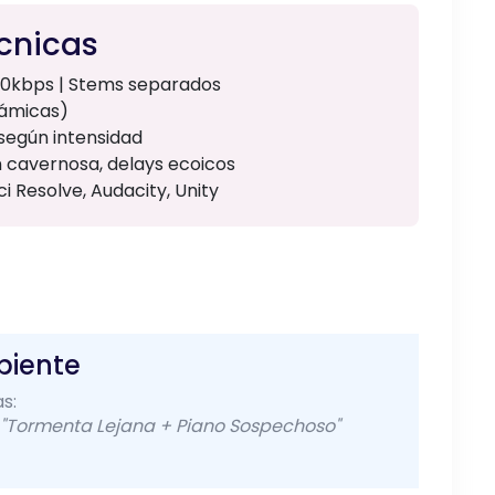
écnicas
20kbps | Stems separados
inámicas)
 según intensidad
n cavernosa, delays ecoicos
ci Resolve, Audacity, Unity
s
biente
s:
"Tormenta Lejana + Piano Sospechoso"