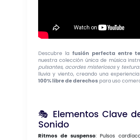
Descubre la
fusión perfecta entre 
nuestra colección única de música inst
pulsantes
,
acordes misteriosos
y
textura
lluvia y viento, creando una experiencia
100% libre de derechos
para uso comercia
🎭 Elementos Clave de
Sonido
Ritmos de suspenso
: Pulsos cardíaco