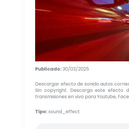
Publicado:
30/03/2025
Descargar efecto de sonido autos corrien
Sin copyright. Descarga este efecto d
transmisiones en vivo para Youtube, Face
Tipo:
sound_effect