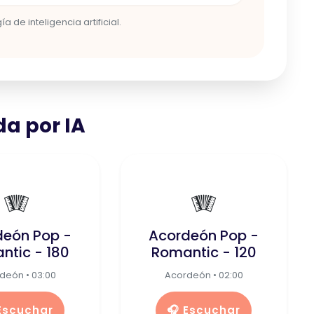
 de inteligencia artificial.
a por IA
🪗
🪗
deón Pop -
Acordeón Pop -
ntic - 180
Romantic - 120
deón • 03:00
Acordeón • 02:00
 Escuchar
🎧 Escuchar