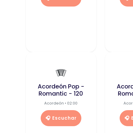
🪗
Acordeón Pop -
Acor
Romantic - 120
Roma
Acordeón • 02:00
Acor
🎧 Escuchar
🎧