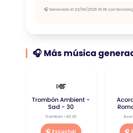
🎧 Generada el 23/06/2026 19:35 con tecnología
🎧 Más música generad
🎺
Trombón Ambient -
Acor
Sad - 30
Roma
Trombón • 00:30
Acor
🎧 Escuchar
🎧