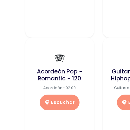
🪗
Acordeón Pop -
Guitar
Romantic - 120
Hiphop
Acordeón • 02:00
Guitarra 
🎧 Escuchar
🎧