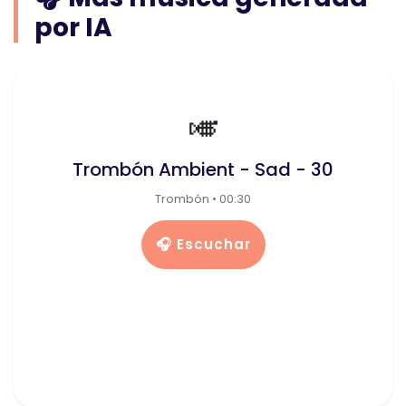
por IA
🎺
Trombón Ambient - Sad - 30
Trombón • 00:30
🎧 Escuchar