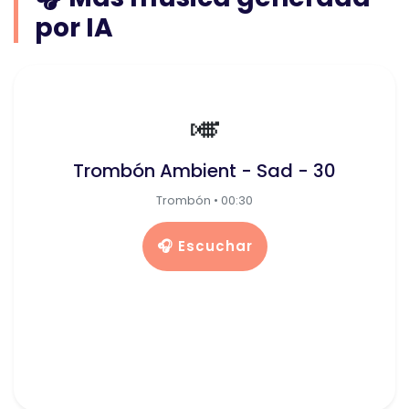
por IA
🎺
Trombón Ambient - Sad - 30
Trombón • 00:30
🎧 Escuchar