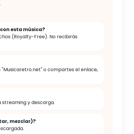
.
 con esta música?
chos (Royalty-Free). No recibirás
s "Musicaretro.net" o compartes el enlace,
a streaming y descarga.
tar, mezclar)?
escargada.