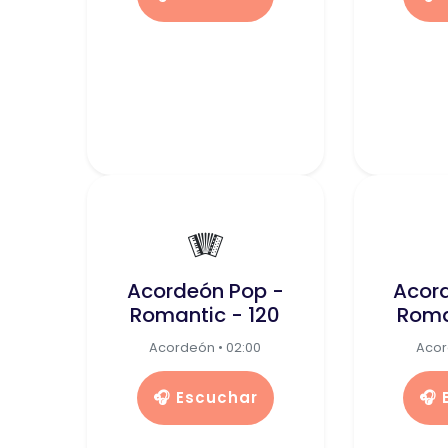
🪗
Acordeón Pop -
Acor
Romantic - 120
Roma
Acordeón • 02:00
Acor
🎧 Escuchar
🎧