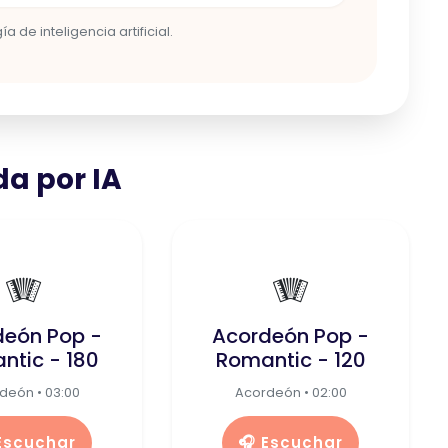
 de inteligencia artificial.
a por IA
🪗
🪗
deón Pop -
Acordeón Pop -
ntic - 180
Romantic - 120
deón • 03:00
Acordeón • 02:00
 Escuchar
🎧 Escuchar