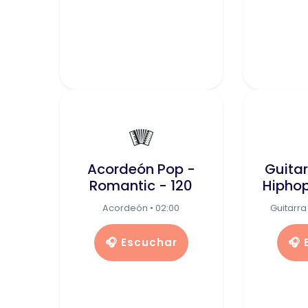
🪗
Acordeón Pop -
Guitar
Romantic - 120
Hiphop
Acordeón • 02:00
Guitarra 
🎧 Escuchar
🎧