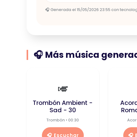
🎧 Generada el 15/05/2026 23:55 con tecnología
🎧 Más música generad
🎺
Trombón Ambient -
Acor
Sad - 30
Roma
Trombón • 00:30
Acor
🎧 Escuchar
🎧