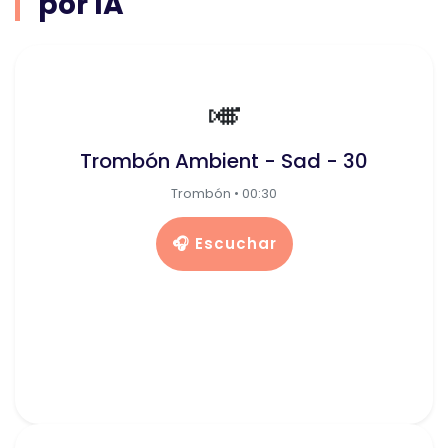
por IA
🎺
Trombón Ambient - Sad - 30
Trombón • 00:30
🎧 Escuchar