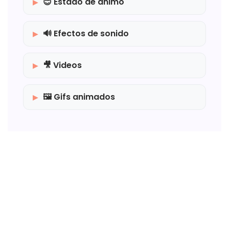
😊 Estado de ánimo
🔊 Efectos de sonido
🎥 Videos
🖼️ Gifs animados